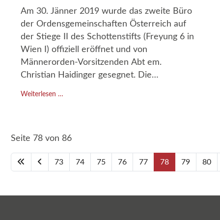
Am 30. Jänner 2019 wurde das zweite Büro
der Ordensgemeinschaften Österreich auf
der Stiege II des Schottenstifts (Freyung 6 in
Wien I) offiziell eröffnet und von
Männerorden-Vorsitzenden Abt em.
Christian Haidinger gesegnet. Die
einleitenden Worte sprach Rudolf
Weiterlesen …
Luftensteiner, Leiter des Bildungsreferates:
Dieses Büro ist „ein Zeichen der
Familienzugehörigkeit“.
Seite 78 von 86
73
74
75
76
77
78
79
80