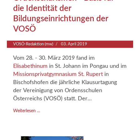
die Identität der
Bildungseinrichtungen der
VOSÖ
VOSÖ-Redaktion (mw)
03. April 2019
Vom 28. - 30. März 2019 fand im
Elisabethinum
in St. Johann im Pongau und im
Missionsprivatgymnasium St. Rupert
in
Bischofshofen die jährliche Klausurtagung
der Vereinigung von Ordensschulen
Österreichs (VOSÖ) statt. Der
Zusammenhang von Ordenscharisma und
Weiterlesen …
Corporate Identity standen im Fokus der
diesjährigen Tagung für die Leitungen der
46
Bildungseinrichtungen der VOSÖ
.