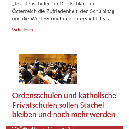
„Jesuitenschulen“ in Deutschland und
Österreich die Zufriedenheit, den Schulalltag
und die Wertevermittlung untersucht. Das
Kollegium Kalksburg in Wien war eine der
Weiterlesen …
Schulen. Direktorin Irene Pichler von
Kalksburg zur Studie: „Die Auswertung hat
uns gezeigt, dass das Gesamtpaket der
Schule eine hohe Zustimmung erfährt.“
Ordensschulen und katholische
Privatschulen sollen Stachel
bleiben und noch mehr werden
VOSÖ-Redaktion
17. Januar 2018