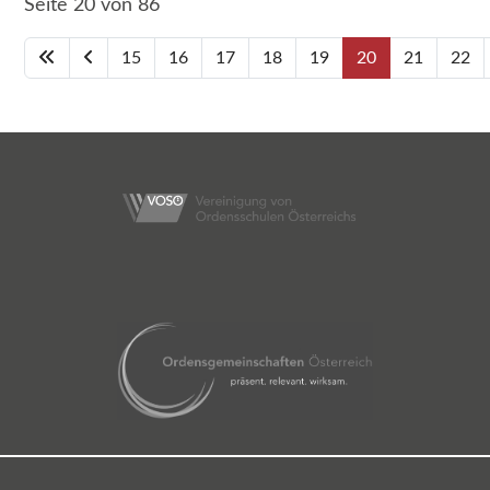
Seite 20 von 86
15
16
17
18
19
20
21
22