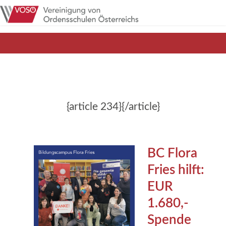
{article 234}{/article}
BC Flora
Fries hilft:
EUR
1.680,-
Spende