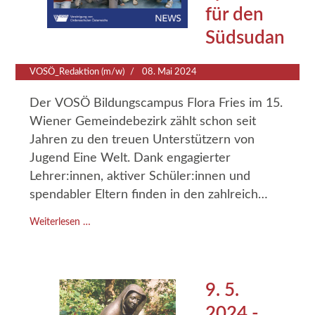
für den
Südsudan
VOSÖ_Redaktion (m/w)
08. Mai 2024
Der VOSÖ Bildungscampus Flora Fries im 15.
Wiener Gemeindebezirk zählt schon seit
Jahren zu den treuen Unterstützern von
Jugend Eine Welt. Dank engagierter
Lehrer:innen, aktiver Schüler:innen und
spendabler Eltern finden in den zahlreich
angebotenen Schulformen im Zuge von
Weiterlesen …
speziellen Anlässen immer wieder
Informationsangebote und
Spendensammlungen für Jugend Eine Welt
statt.
9. 5.
2024 -