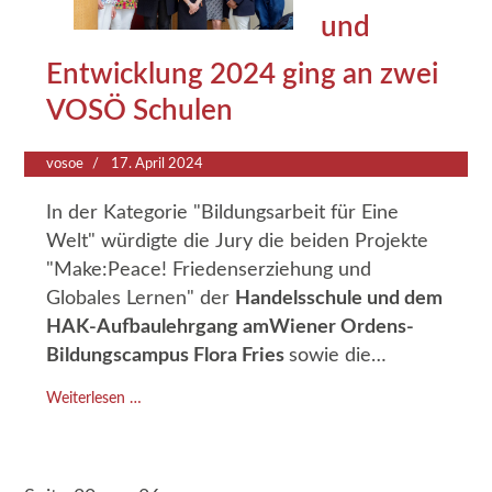
und
Entwicklung 2024 ging an zwei
VOSÖ Schulen
vosoe
17. April 2024
In der Kategorie "Bildungsarbeit für Eine
Welt" würdigte die Jury die beiden Projekte
"Make:Peace! Friedenserziehung und
Globales Lernen" der
Handelsschule und dem
HAK-Aufbaulehrgang am
Wiener Ordens-
Bildungscampus Flora Fries
sowie die
Zusammenarbeit von Schüler:innen
Weiterlesen …
des
Gymnasiums Kollegium Kalksburg Wien
mit der südindischen Chirumalar School in
Tamil Nadu.